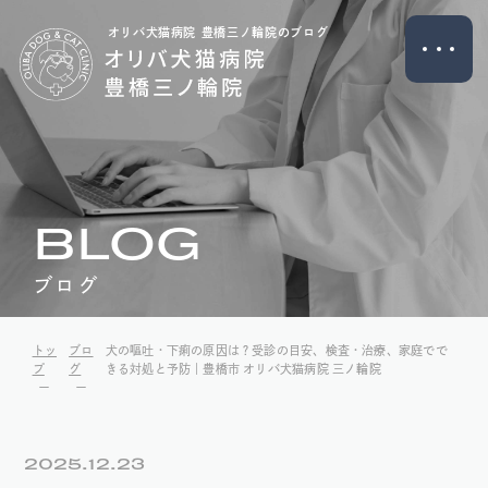
オリバ犬猫病院 豊橋三ノ輪院のブログ
BLOG
ブログ
トッ
ブロ
犬の嘔吐・下痢の原因は？受診の目安、検査・治療、家庭でで
プ
グ
きる対処と予防｜豊橋市 オリバ犬猫病院 三ノ輪院
2025.12.23