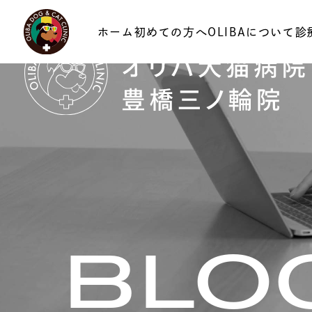
ホーム
初めての
方へ
OLIBAに
ついて
診
オリバ犬猫病院 豊橋三ノ輪院のブログ
BLO