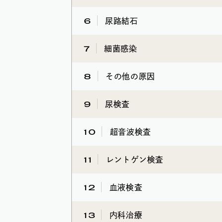
6
尿路結石
7
細菌感染
8
その他の原因
9
尿検査
10
超音波検査
11
レントゲン検査
12
血液検査
13
内科治療