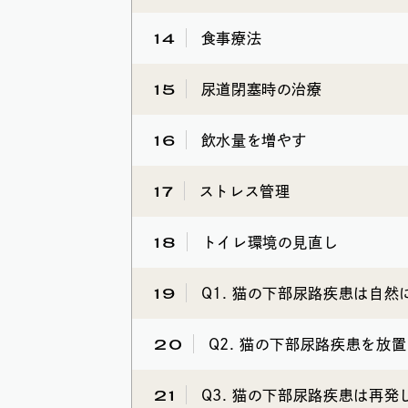
14
食事療法
15
尿道閉塞時の治療
16
飲水量を増やす
17
ストレス管理
18
トイレ環境の見直し
19
Q1. 猫の下部尿路疾患は自然
20
Q2. 猫の下部尿路疾患を放
21
Q3. 猫の下部尿路疾患は再発