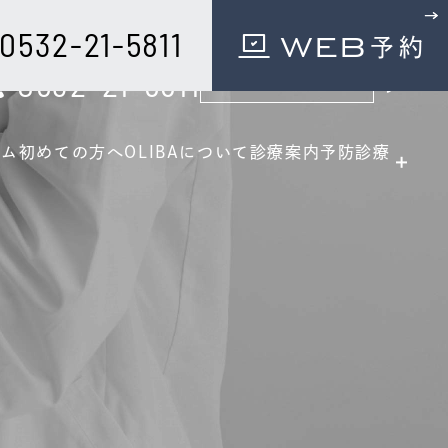
0532-21-5811
WEB
予約
ご予約・お問い合わせ
0532-21-5811
WEB
予約
ーム
初めての
方へ
OLIBAに
ついて
診療案内
予防診療