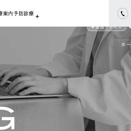
療案内
予防診療
獣医師勤務表
医院アクセス
ホ
G