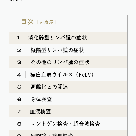
目次
[
非表示
]
1
消化器型リンパ腫の症状
2
縦隔型リンパ腫の症状
3
その他のリンパ腫の症状
4
猫白血病ウイルス（FeLV）
5
高齢化との関連
6
身体検査
7
血液検査
8
レントゲン検査・超音波検査
9
細胞診・病理検査