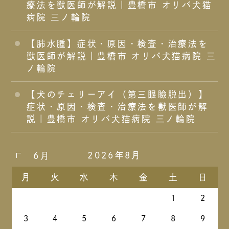
療法を獣医師が解説｜豊橋市 オリバ犬猫
病院 三ノ輪院
【肺水腫】症状・原因・検査・治療法を
獣医師が解説｜豊橋市 オリバ犬猫病院 三
ノ輪院
【犬のチェリーアイ（第三眼瞼脱出）】
症状・原因・検査・治療法を獣医師が解
説｜豊橋市 オリバ犬猫病院 三ノ輪院
2026年8月
6月
月
火
水
木
金
土
日
1
2
3
4
5
6
7
8
9